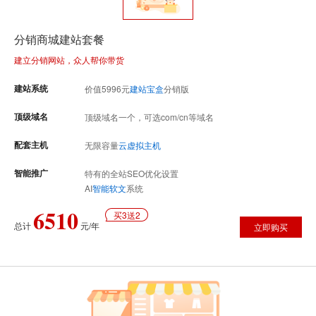
分销商城建站套餐
建立分销网站，众人帮你带货
建站系统
价值
5996
元
建站宝盒
分销版
顶级域名
顶级域名一个，可选com/cn等域名
配套主机
无限容量
云虚拟主机
智能推广
特有的全站SEO优化设置
AI
智能软文
系统
6510
买3送2
总计
元/年
立即购买