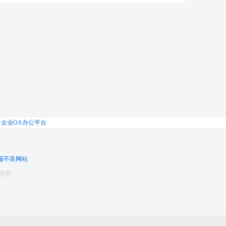
|
企业OA办公平台
报不良网站
使用