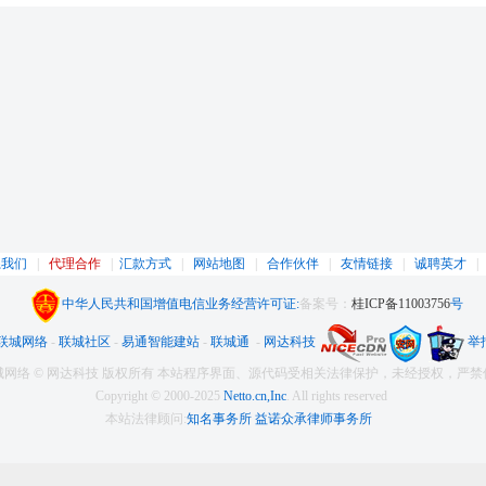
系我们
|
代理合作
|
汇款方式
|
网站地图
|
合作伙伴
|
友情链接
|
诚聘英才
中华人民共和国增值电信业务经营许可证:
备案号：
桂ICP备11003756
号
联城网络
-
联城社区
-
易通智能建站
-
联城通
-
网达科技
举
城网络 © 网达科技 版权所有 本站程序界面、源代码受相关法律保护，未经授权，严禁
Copyright © 2000-2025
Netto.cn,Inc
. All rights reserved
本站法律顾问:
知名事务所 益诺众承律师事务所