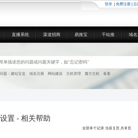
登录
|
免费注册
|
忘
直播系统
渠道招商
易推宝
千站推
域名
问题：
建站宝盒
域名注册
网站建设
主机管理
魔方主机
备案
设置 - 相关帮助
全部
0
个记录 当前
1
页 共
0
页