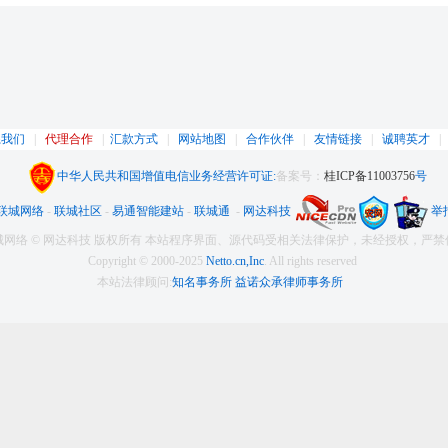
系我们
|
代理合作
|
汇款方式
|
网站地图
|
合作伙伴
|
友情链接
|
诚聘英才
中华人民共和国增值电信业务经营许可证:
备案号：
桂ICP备11003756
号
联城网络
-
联城社区
-
易通智能建站
-
联城通
-
网达科技
举
城网络 © 网达科技 版权所有 本站程序界面、源代码受相关法律保护，未经授权，严禁
Copyright © 2000-2025
Netto.cn,Inc
. All rights reserved
本站法律顾问:
知名事务所 益诺众承律师事务所