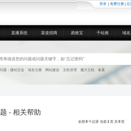
登录
|
免费注册
|
忘
直播系统
渠道招商
易推宝
千站推
域名
问题：
建站宝盒
域名注册
网站建设
主机管理
魔方主机
备案
题 - 相关帮助
全部
0
个记录 当前
1
页 共
0
页