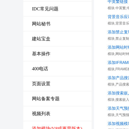
中英繁链接
模块.中英繁
IDC常见问题
背景音乐应
网站秘书
模块,背景音
添加禁止复
建站宝盒
模块,禁止复
添加网站时
基本操作
模块,网站时
添加IFRA
400电话
模块,FRAM
添加产品搜
页面设置
模块,产品搜
添加搜索嵌
网站备案专题
模块,搜索嵌
添加天气预
视频列表
模块,天气预报
添加视频模
添加模块(V8或更早版本)