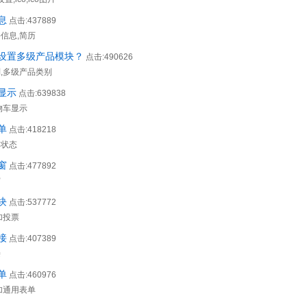
息
点击:437889
信息,简历
设置多级产品模块？
点击:490626
别,多级产品类别
显示
点击:639838
物车显示
单
点击:418218
单状态
窗
点击:477892
窗
块
点击:537772
加投票
接
点击:407389
接
单
点击:460976
加通用表单