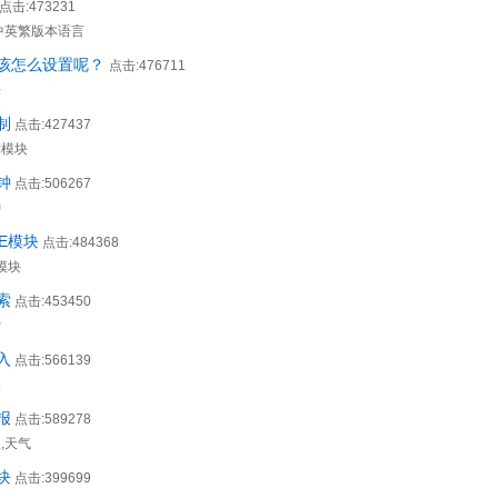
点击:473231
,中英繁版本语言
该怎么设置呢？
点击:476711
乐
制
点击:427437
制模块
钟
点击:506267
钟
ME模块
点击:484368
E模块
索
点击:453450
索
入
点击:566139
入
报
点击:589278
,天气
块
点击:399699