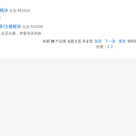
块
H模块
点击:481010
块
录/注册模块
点击:543294
录,会员注册，弹窗登录风格
全部
36
个记录 当前
1
页 共
2
页
首页
下一页
尾页
转到
分页：
1
2