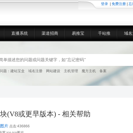
登录
|
免费注册
|
忘
直播系统
渠道招商
易推宝
千站推
域名
问题：
建站宝盒
域名注册
网站建设
主机管理
魔方主机
备案
块(V8或更早版本) - 相关帮助
o图片
点击:436866
,ico,ico图片